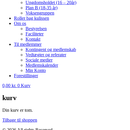
Ungdomsholdet (16 – 20år)
Plan B (18-35 år)
Voksengruppen
Roller bag kulissen
Om os
Bestyrelsen
Faciliteter
Kontakt
Til medlemmer
Kontingent og medlemskab
Vedtægter og referater
Sociale medier
Medlemskalender
Min Konto
Forestillinger
0,00
kr.
0
Kurv
kurv
Din kurv er tom.
Tilbage til shoppen
© 2026 All rights Reserved