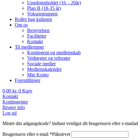
Ungdomsholdet (16 – 20år)
Plan B (18-35 år)
Voksengruppen
Roller bag kulissen
Om os
Bestyrelsen
Faciliteter
Kontakt
Til medlemmer
Kontingent og medlemskab
Vedtægter og referater
Sociale medier
Medlemskalender
Min Konto
Forestillinger
0,00
kr.
0
Kurv
Kontakt
Kontingenter
Bruger info
Log ud
Mistet din adgangskode? Indtast venligst dit brugernavn eller e-mailad
Brugernavn eller e-mail
*
Påkrævet