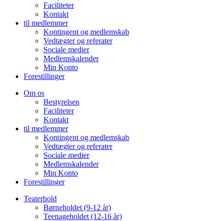
Faciliteter
Kontakt
til medlemmer
Kontingent og medlemskab
Vedtægter og referater
Sociale medier
Medlemskalender
Min Konto
Forestillinger
Om os
Bestyrelsen
Faciliteter
Kontakt
til medlemmer
Kontingent og medlemskab
Vedtægter og referater
Sociale medier
Medlemskalender
Min Konto
Forestillinger
Teaterhold
Børneholdet (9-12 år)
Teenageholdet (12-16 år)